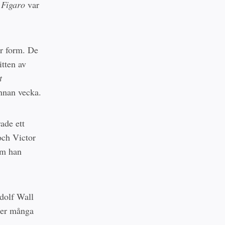
 Figaro
var
är form. De
itten av
t
annan vecka.
ade ett
 och Victor
om han
dolf Wall
der många