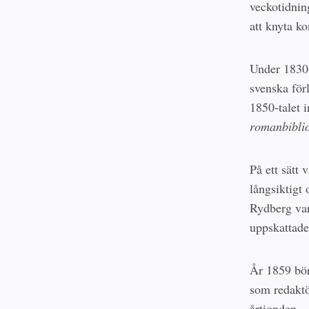
veckotidni
att knyta k
Under 1830-
svenska för
1850-talet 
romanbibli
På ett sätt
långsiktigt 
Rydberg var
uppskattade,
År 1859 bör
som redaktö
årtionden.