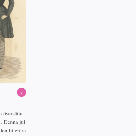
i
a översätta
n
. Denna jul
en litterära