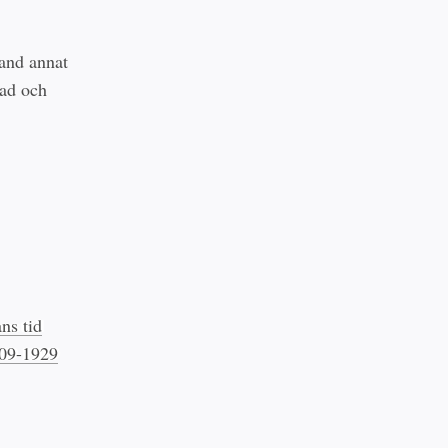
land annat
nad och
ns tid
909-1929