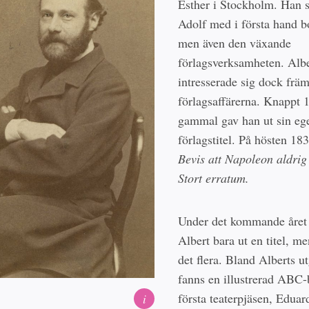
Esther i Stockholm. Han s
Adolf med i första hand 
men även den växande
förlagsverksamheten. Albe
intresserade sig dock främ
förlagsaffärerna. Knappt 1
gammal gav han ut sin ege
förlagstitel. På hösten 1
Bevis att Napoleon aldrig 
Stort erratum.
Under det kommande året
Albert bara ut en titel, m
det flera. Bland Alberts u
fanns en illustrerad ABC
första teaterpjäsen, Eduar
i