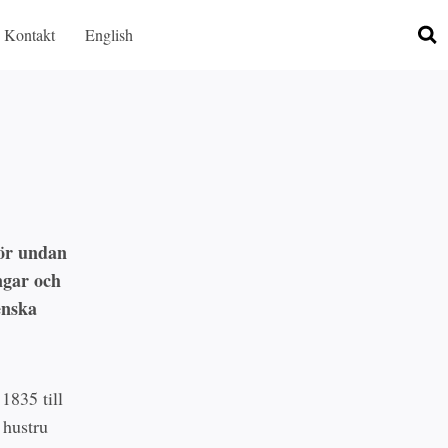
Kontakt
English
för undan
ngar och
enska
1835 till
 hustru