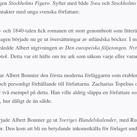
ngen
Stockholms Figaro
. Syftet med både
Svea
och
Stockholms
ontakter med unga svenska författare.
 och 1840-talen fick romanen ett stort genombrott som litter
lagen började nu ge ut översättningar av utländska böcker. I m
inledde Albert utgivningen av
Den europeiska följetongen. Nyt
otek
. Detta var ett häfte om tre ark som utkom varje eller var
 var Albert Bonnier den första moderna förläggaren som etabler
och personligt förhållande till författarna. Zacharias Topelius
 två exempel på detta. Han ville aldrig släppa en författare s
 hur dåligt de än sålde.
jade Albert Bonnier ge ut
Sveriges Handelskalender
, med Ru
r. Den kom att bli en betydande inkomstkälla för förlaget un