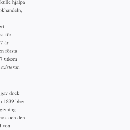
kulle hjälpa
bokhandeln,
rt
st för
7 år
n första
837 utkom
existerat.
 gav dock
en 1839 blev
tgivning
-bok och den
d von