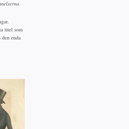
nnelserna
.
ngar.
a titel som
m den enda