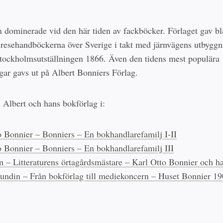
 dominerade vid den här tiden av fackböcker. Förlaget gav b
a resehandböckerna över Sverige i takt med järnvägens utbygg
Stockholmsutställningen 1866. Även den tidens mest populära
ngar gavs ut på Albert Bonniers Förlag.
Albert och hans bokförlag i:
o Bonnier – Bonniers – En bokhandlarefamilj I-II
o Bonnier – Bonniers – En bokhandlarefamilj III
n – Litteraturens örtagårdsmästare – Karl Otto Bonnier och ha
Sundin – Från bokförlag till mediekoncern – Huset Bonnier 1