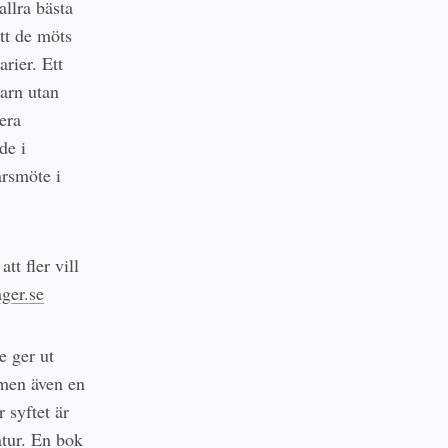
allra bästa
tt de möts
arier. Ett
barn utan
era
de i
årsmöte i
tt fler vill
ager.se
e ger ut
 men även en
r syftet är
atur. En bok