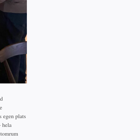
ed
de
s egen plats
– hela
et tomrum