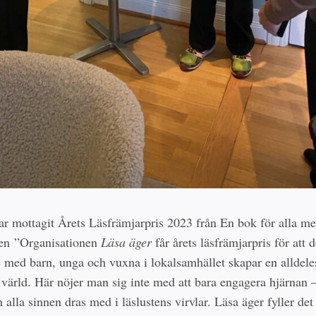
ar mottagit Årets Läsfrämjarpris 2023 från En bok för alla m
en ”Organisationen
Läsa äger
får årets läsfrämjarpris för att 
 med barn, unga och vuxna i lokalsamhället skapar en alldele
 värld. Här nöjer man sig inte med att bara engagera hjärnan 
 alla sinnen dras med i läslustens virvlar. Läsa äger fyller d