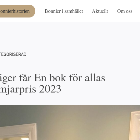
Bonnier i samhället
Aktuellt
Om oss
onnierhistorien
TEGORISERAD
ger får En bok för allas
ämjarpris 2023