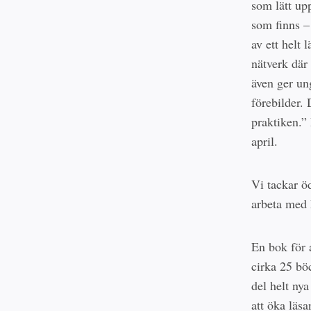
som lätt up
som finns –
av ett helt 
nätverk där
även ger un
förebilder. 
praktiken.”
april.
Vi tackar öd
arbeta med 
En bok för a
cirka 25 bö
del helt nya
att öka läsa