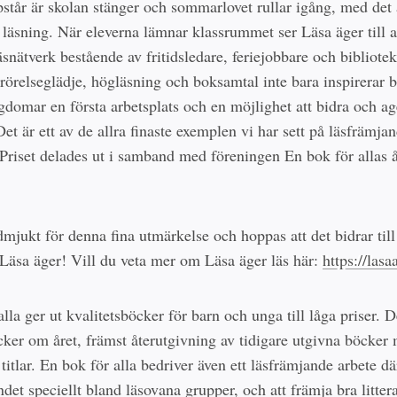
pstår är skolan stänger och sommarlovet rullar igång, med det 
 läsning. När eleverna lämnar klassrummet ser Läsa äger till a
läsnätverk bestående av fritidsledare, feriejobbare och bibliotek
 rörelseglädje, högläsning och boksamtal inte bara inspirerar 
gdomar en första arbetsplats och en möjlighet att bidra och ag
Det är ett av de allra finaste exemplen vi har sett på läsfrämjan
 Priset delades ut i samband med föreningen En bok för allas 
mjukt för denna fina utmärkelse och hoppas att det bidrar till a
Läsa äger! Vill du veta mer om Läsa äger läs här:
https://lasa
lla ger ut kvalitetsböcker för barn och unga till låga priser. D
cker om året, främst återutgivning av tidigare utgivna böcker
 titlar. En bok för alla bedriver även ett läsfrämjande arbete dä
ndet speciellt bland läsovana grupper, och att främja bra litter