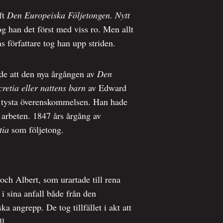
ft
Den Europeiska Följetongen. Nytt
og han det först med viss ro. Men allt
as författare tog han upp striden.
de att den nya årgången av
Den
retia eller nattens barn
av Edward
n tysta överenskommelsen. Han hade
es arbeten. 1847 års årgång av
tia
som följetong.
och Albert, som urartade till rena
 sina anfall både från den
a angrepp. De tog tillfället i akt att
ll.