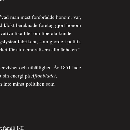
t ”vad man mest förebrådde honom, var,
id klokt beräknade företag gjort honom
vativa lika litet om liberala kunde
slysten fabrikant, som gjorde i politik
rket för att demoralisera allmänheten.”
 envishet och uthållighet. År 1851 lade
et sin energi på
Aftonbladet
,
ch inte minst politiken som
familj I-II