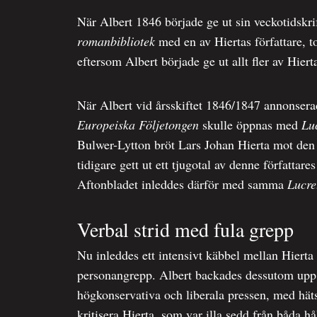
När Albert 1846 började ge ut sin veckotidskri
romanbibliotek
med en av Hiertas författare, t
eftersom Albert började ge ut allt fler av Hiert
När Albert vid årsskiftet 1846/1847 annonsera
Europeiska Följetongen
skulle öppnas med
Luc
Bulwer-Lytton bröt Lars Johan Hierta mot de
tidigare gett ut ett tjugotal av denne författar
Aftonbladet inleddes därför med samma
Lucre
Verbal strid med fula grepp
Nu inleddes ett intensivt käbbel mellan Hierta 
personangrepp. Albert backades dessutom upp i
högkonservativa och liberala pressen, med hätsk
kritisera Hierta, som var illa sedd från båda hå