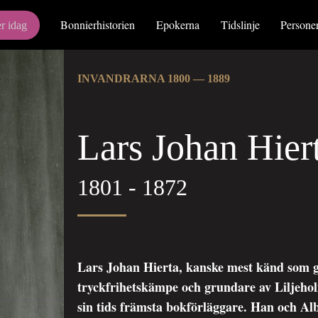
Bonnierhistorien
Epokerna
Tidslinje
Persone
r idag
INVANDRARNA 1800 — 1889
Lars Johan Hier
1801 - 1872
Lars Johan Hierta, kanske mest känd som gr
tryckfrihetskämpe och grundare av Liljehol
sin tids främsta bokförläggare. Han och Alb