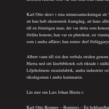
Karl Otto skrev i sina minnesanteckningar at
att han haft ekonomisk framgång, att hans allt
till en förmögen man; det var detta som konser
förlåta honom; han var en plutokrat, en vinning
som i andra affärer; han rentav dref förläggary
Albert vann till sist den verbala striden genom
Hierta ned sitt läsebibliotek och riktade i ställ
Liljeholmens stearinfabrik, andra industrier o
riksdagsman i andra kammaren.
Läs mer om Lars Johan Hierta i:
Karl Otto Bonnier – Bonniers – En bokhandlare