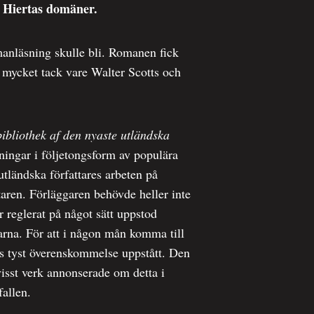
 Hiertas domäner.
manläsning skulle bli. Romanen fick
, mycket tack vare Walter Scotts och
ibliothek af den nyaste utländska
ingar i följetongsform av populära
utländska författares arbeten på
ttaren. Förläggaren behövde heller inte
r reglerat på något sätt uppstod
arna. För att i någon mån komma till
gs tyst överenskommelse uppstått. Den
visst verk annonserade om detta i
fallen.