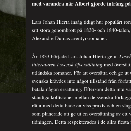
med varandra när Albert gjorde intrång på
Lars Johan Hierta insåg tidigt hur populärt ro
sitt stora genombrott på 1830- och 1840-talen
Alexandre Dumas äventyrsromaner.
År 1833 började Lars Johan Hierta ge ut
Läseb
litteraturen i svensk öfversättning
med översättn
utländska romaner. För att översätta och ge ut 
svenska krävdes inte något tillstånd från förfa
betala någon ersättning. Eftersom detta inte va
ständiga kollisioner mellan de svenska förlägg
rätta med detta hade en viss praxis och en sla
som planerade att ge ut en översättning av ett 
tidningen. Detta respekterades i de allra flesta 