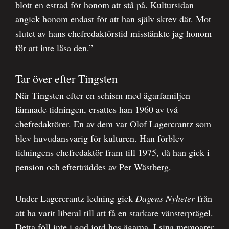
blott en estrad för honom att stå på. Kultursidan
angick honom endast för att han själv skrev där. Mot
slutet av hans chefredaktörstid misstänkte jag honom
för att inte läsa den.”
Tar över efter Tingsten
När Tingsten efter en schism med ägarfamiljen
lämnade tidningen, ersattes han 1960 av två
chefredaktörer. En av dem var Olof Lagercrantz som
blev huvudansvarig för kulturen. Han förblev
tidningens chefredaktör fram till 1975, då han gick i
pension och efterträddes av Per Wästberg.
Under Lagercrantz ledning gick
Dagens Nyheter
från
att ha varit liberal till att få en starkare vänsterprägel.
Detta föll inte i god jord hos ägarna. I sina memoarer