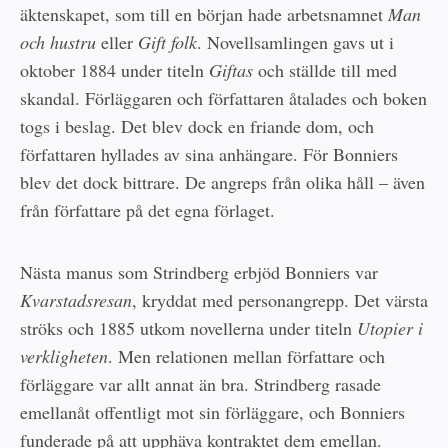
äktenskapet, som till en början hade arbetsnamnet
Man
och hustru
eller
Gift
folk
. Novellsamlingen gavs ut i
oktober 1884 under titeln
Giftas
och ställde till med
skandal. Förläggaren och författaren åtalades och boken
togs i beslag. Det blev dock en friande dom, och
författaren hyllades av sina anhängare. För Bonniers
blev det dock bittrare. De angreps från olika håll – även
från författare på det egna förlaget.
Nästa manus som Strindberg erbjöd Bonniers var
Kvarstadsresan
, kryddat med personangrepp. Det värsta
ströks och 1885 utkom novellerna under titeln
Utopier i
verkligheten
. Men relationen mellan författare och
förläggare var allt annat än bra. Strindberg rasade
emellanåt offentligt mot sin förläggare, och Bonniers
funderade på att upphäva kontraktet dem emellan.