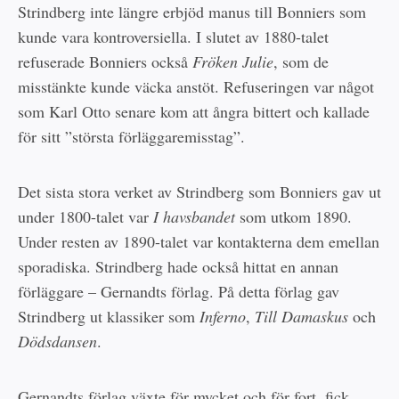
Strindberg inte längre erbjöd manus till Bonniers som
kunde vara kontroversiella. I slutet av 1880-talet
refuserade Bonniers också
Fröken Julie
, som de
misstänkte kunde väcka anstöt. Refuseringen var något
som Karl Otto senare kom att ångra bittert och kallade
för sitt ”största förläggaremisstag”.
Det sista stora verket av Strindberg som Bonniers gav ut
under 1800-talet var
I havsbandet
som utkom 1890.
Under resten av 1890-talet var kontakterna dem emellan
sporadiska. Strindberg hade också hittat en annan
förläggare – Gernandts förlag. På detta förlag gav
Strindberg ut klassiker som
Inferno
,
Till Damaskus
och
Dödsdansen
.
Gernandts förlag växte för mycket och för fort, fick