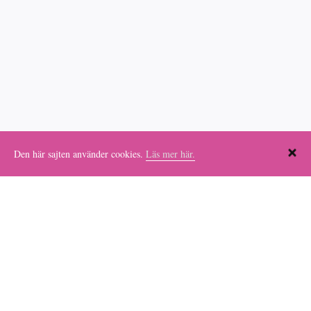
KONTAKT
Den här sajten använder cookies.
Läs mer här.
OM BONNIERS FAMILJESTIFTELSE
ENGLISH