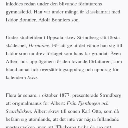
inleddes redan under den blivande författarens
gymnasietid. Han var under många år klasskamrat med
Isidor Bonnier, Adolf Bonniers son.
Under studietiden i Uppsala skrev Strindberg sitt första
skådespel,
Hermione
. För att ge ut det vände han sig till
Isidor som nu drev förlaget som hans far grundat. Även
Albert fick upp ögonen för den lovande författaren, som
bland annat fick översättningsuppdrag och uppdrag för
kalendern
Svea
.
Flera år senare, i oktober 1877, presenterade Strindberg
ett originalmanus för Albert:
Från Fjerdingen och
Svartbäcken
. Albert skrev till sonen Karl Otto, som då
befann sig utomlands, att det inte var några fulländade
mästerstycken, men att ”Flickorna tycka de äro rätt