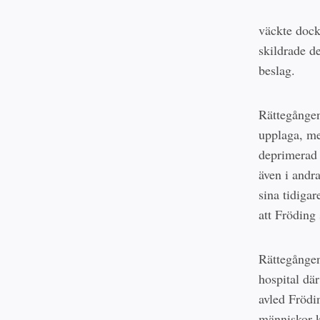
väckte dock
skildrade d
beslag.
Rättegången
upplaga, me
deprimerad 
även i andra
sina tidigar
att Fröding 
Rättegången
hospital där
avled Frödi
människor k