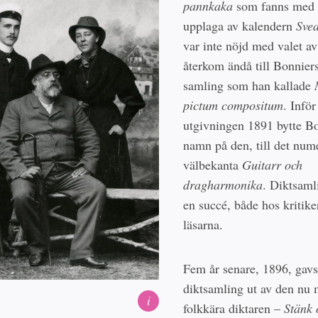
pannkaka
som fanns med i
upplaga av kalendern
Sve
var inte nöjd med valet av
återkom ändå till Bonnier
samling som han kallade
pictum compositum
. Inför
utgivningen 1891 bytte B
namn på den, till det num
välbekanta
Guitarr och
dragharmonika
. Diktsaml
en succé, både hos kritik
läsarna.
Fem år senare, 1896, gavs
diktsamling ut av den nu 
i
folkkära diktaren –
Stänk 