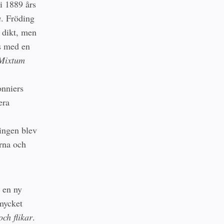
 1889 års
a
. Fröding
 dikt, men
s med en
Mixtum
onniers
era
ingen blev
erna och
 en ny
mycket
och flikar
.