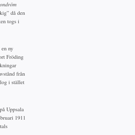
gondröm
skig” då den
en togs i
 en ny
ort Fröding
ykningar
avstånd från
og i stället
 på Uppsala
februari 1911
tals