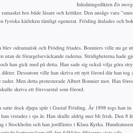
Inledningsdikten
En mor
 ramaskri hos både läsare och kritiker. Den ansågs vara ”snu
en fysiska kärleken tämligt ogenerat. Fröding åtalades och bok
 blev odramatisk och Fröding friades. Bonniers ville nu ge ut
n utan de förargelseväckande raderna. Stridigheterna hade gj
och han gick med på detta. Han sade sig också vilja göra str
 dikter. Dessutom ville han skriva ett nytt förord där han tog 
e rader. Men detta protesterade Albert Bonnier mot. Han föresl
skulle skriva ett försvarstal som förord.
 satte dock djupa spår i Gustaf Fröding. År 1898 togs han in
 han vistades i sju år. Han skulle aldrig mer bli frisk. Den 8 
ng i Stockholm och han jordfästes i Klara Kyrka. Hundratusen
antade kortegevägen till den folkkära diktarens sista vila.