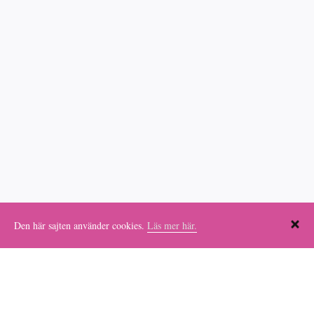
KONTAKT
Den här sajten använder cookies.
Läs mer här.
OM BONNIERS FAMILJESTIFTELSE