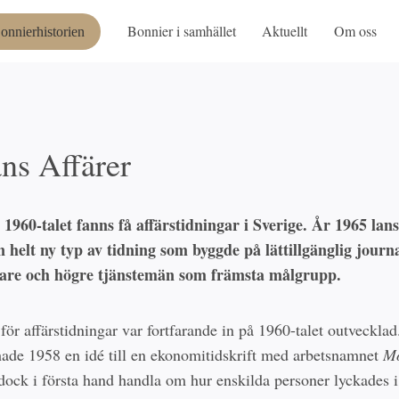
Bonnier i samhället
Aktuellt
Om oss
onnierhistorien
ns Affärer
 1960-talet fanns få affärstidningar i Sverige. År 1965 lan
 helt ny typ av tidning som byggde på lättillgänglig journ
dare och högre tjänstemän som främsta målgrupp.
ör affärstidningar var fortfarande in på 1960-talet outvecklad
hade 1958 en idé till en ekonomitidskrift med arbetsnamnet
Mö
dock i första hand handla om hur enskilda personer lyckades i 