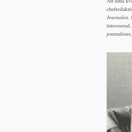
Att hitta kv
chefredaktör
Journalen
.
intresserad,
journalister