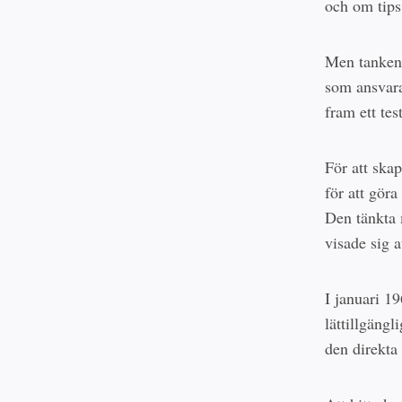
och om tips
Men tanken 
som ansvara
fram ett te
För att ska
för att gör
Den tänkta 
visade sig 
I januari 19
lättillgängli
den direkta