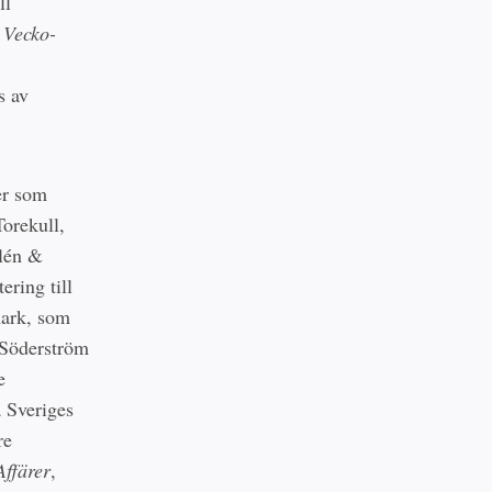
ll
n
Vecko-
s av
er som
Torekull,
lén &
ering till
mark, som
 Söderström
e
å Sveriges
re
Affärer
,