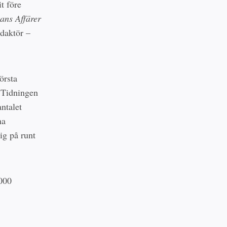
t före
ans Affärer
edaktör –
örsta
 Tidningen
ntalet
na
ig på runt
 000