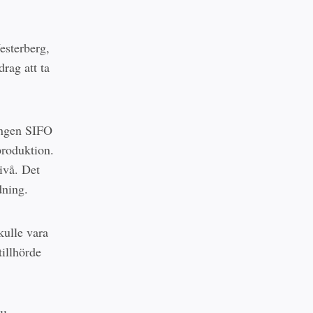
esterberg,
rag att ta
gången SIFO
produktion.
ivå. Det
dning.
kulle vara
illhörde