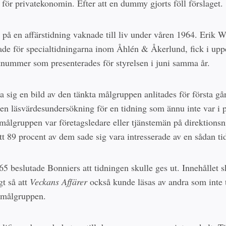
 för privatekonomin. Efter att en dummy gjorts föll förslaget.
på en affärstidning vaknade till liv under våren 1964. Erik W
de för specialtidningarna inom Åhlén & Åkerlund, fick i uppd
stnummer som presenterades för styrelsen i juni samma år.
pa sig en bild av den tänkta målgruppen anlitades för första 
a en läsvärdesundersökning för en tidning som ännu inte var i 
målgruppen var företagsledare eller tjänstemän på direktionsn
att 89 procent av dem sade sig vara intresserade av en sådan ti
65 beslutade Bonniers att tidningen skulle ges ut. Innehållet s
gt så att
Veckans Affärer
också kunde läsas av andra som inte t
 målgruppen.