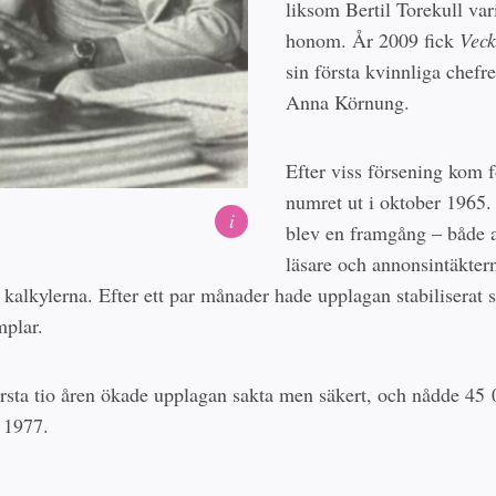
liksom Bertil Torekull vari
honom. År 2009 fick
Veck
sin första kvinnliga chefr
Anna Körnung.
Efter viss försening kom f
numret ut i oktober 1965.
i
blev en framgång – både a
läsare och annonsintäkter
 kalkylerna. Efter ett par månader hade upplagan stabiliserat s
plar.
rsta tio åren ökade upplagan sakta men säkert, och nådde 45
 1977.