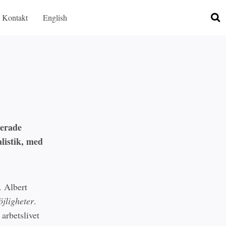
Kontakt
English
serade
alistik, med
. Albert
jligheter
.
arbetslivet