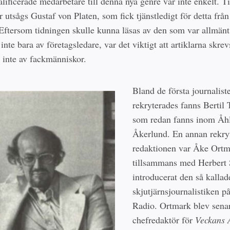
alificerade medarbetare till denna nya genre var inte enkelt. Ti
 utsågs Gustaf von Platen, som fick tjänstledigt för detta frå
 Eftersom tidningen skulle kunna läsas av den som var allmänt
 inte bara av företagsledare, var det viktigt att artiklarna skrev
, inte av fackmänniskor.
Bland de första journalist
rekryterades fanns Bertil 
som redan fanns inom Åh
Åkerlund. En annan rekryt
redaktionen var Åke Ort
tillsammans med Herbert
introducerat den så kallad
skjutjärnsjournalistiken p
Radio. Ortmark blev sena
chefredaktör för
Veckans 