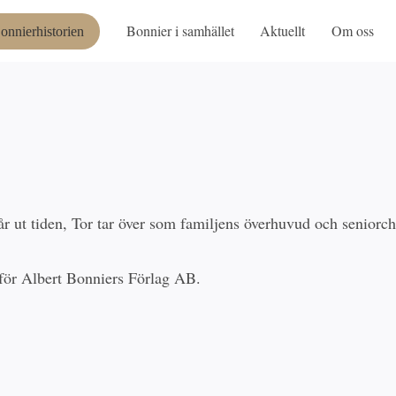
Bonnier i samhället
Aktuellt
Om oss
onnierhistorien
år ut tiden, Tor tar över som familjens överhuvud och seniorch
 för Albert Bonniers Förlag AB.